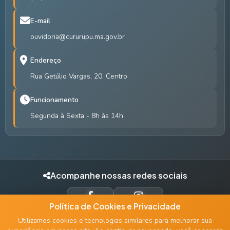
E-mail
ouvidoria@cururupu.ma.gov.br
Endereço
Rua Getúlio Vargas, 20, Centro
Funcionamento
Segunda à Sexta - 8h às 14h
Acompanhe nossas redes sociais
Política de Cookies e Privacidade
FACEBOOK
INSTAGRAM
Utilizamos cookies e tecnologias similares para melhorar sua